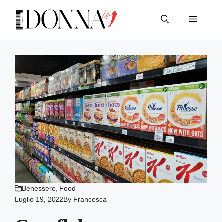
Vai
al
Menu
contenuto
Benessere
,
Food
Luglio 19, 2022
By
Francesca