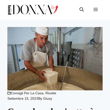
Vai
al
Menu
contenuto
Consigli Per La Casa
,
Ricette
Settembre 15, 2023
By
Giusy