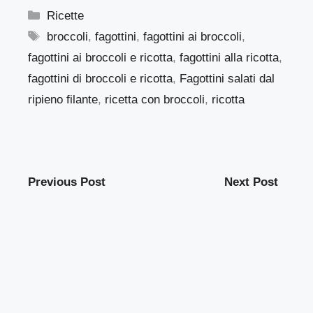
Categorie
Ricette
Tag
broccoli
,
fagottini
,
fagottini ai broccoli
,
fagottini ai broccoli e ricotta
,
fagottini alla ricotta
,
fagottini di broccoli e ricotta
,
Fagottini salati dal
ripieno filante
,
ricetta con broccoli
,
ricotta
Previous Post
Next Post