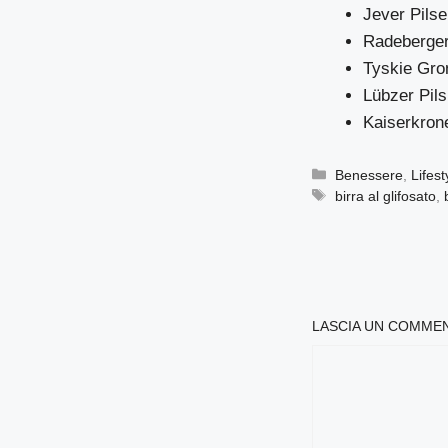
Jever Pilse
Radeberger
Tyskie Gron
Lübzer Pil
Kaiserkrone
Categorie
Benessere
,
Lifest
Tag
birra al glifosato
,
LASCIA UN COMME
COMMENTO