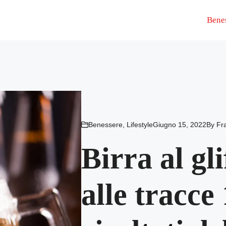
Bene
Benessere
,
Lifestyle
Giugno 15, 2022
By
Fr
Birra al gli
alle tracce 