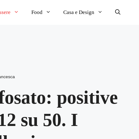
ssere
Food
Casa e Design
ancesca
fosato: positive
12 su 50. I