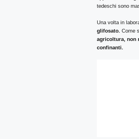
tedeschi sono mast
Una volta in labora
glifosato.
Come sia
agricoltura, non 
confinanti.