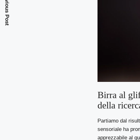
Previous Post
Birra al gli
della ricerc
Partiamo dal risul
sensoriale ha prom
apprezzabile al gus