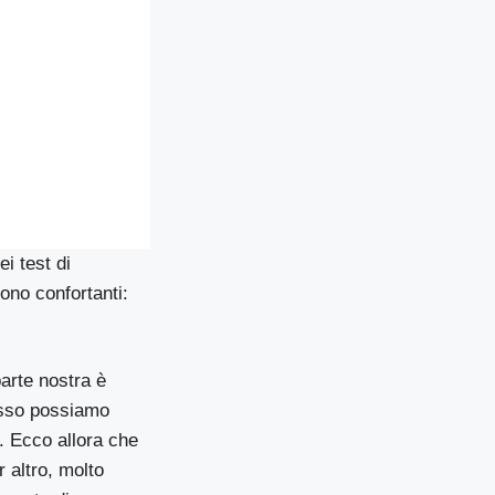
ei test di
sono confortanti:
parte nostra è
esso possiamo
o. Ecco allora che
r altro, molto