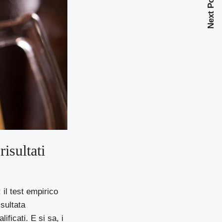
Next Post
risultati
 il test empirico
isultata
ificati. E si sa, i