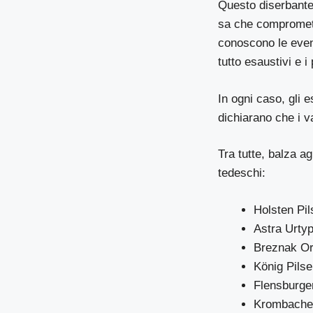
Questo diserbante è
sa che compromett
conoscono le event
tutto esaustivi e i
In ogni caso, gli e
dichiarano che i v
Tra tutte, balza ag
tedeschi:
Holsten Pi
Astra Urtyp
Breznak Or
König Pilse
Flensburger
Krombacher