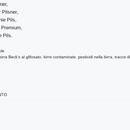
ner,
 Pilsner,
ie Pils,
s Premium,
 Pils.
yle
birra Beck's al glifosato
,
birre contaminate
,
pesticidi nella birra
,
tracce di
NTO