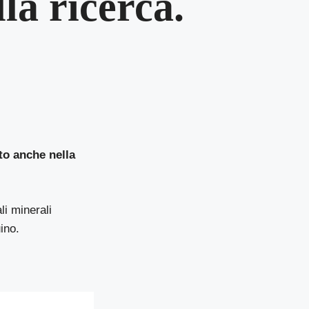
lla ricerca.
to anche nella
li minerali
ino.