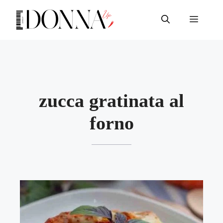
Vai
al
Menu
contenuto
zucca gratinata al
forno