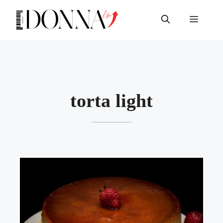
Vai
al
Menu
contenuto
torta light