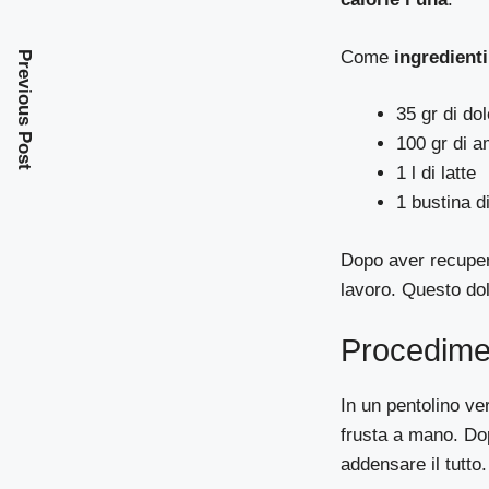
Come
ingredienti
Previous Post
35 gr di dol
100 gr di a
1 l di latte
1 bustina di
Dopo aver recupera
lavoro. Questo dol
Procedime
In un pentolino ve
frusta a mano. Dop
addensare il tutto.