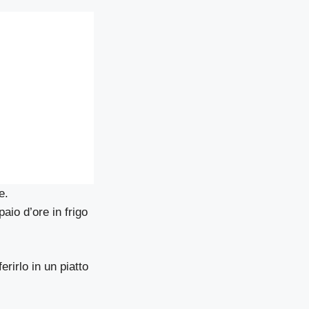
e.
io d’ore in frigo
rirlo in un piatto