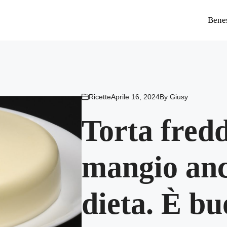
Bene
Ricette
Aprile 16, 2024
By
Giusy
Torta fredda
mangio anc
dieta. È b