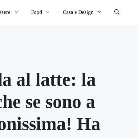
ssere
Food
Casa e Design
 al latte: la
he se sono a
uonissima! Ha