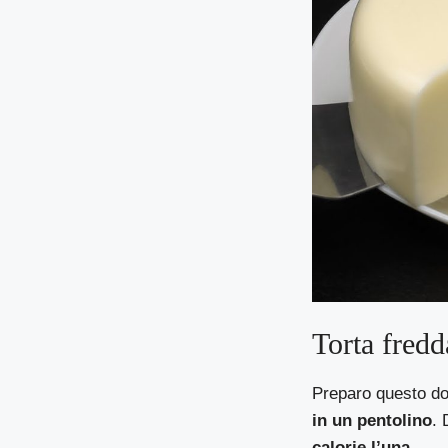
Torta fredd
Preparo questo dol
in un pentolino
. 
calorie l’una
.