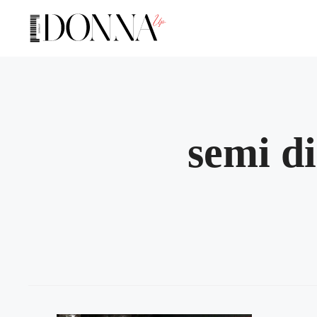
Vai
al
contenuto
semi di