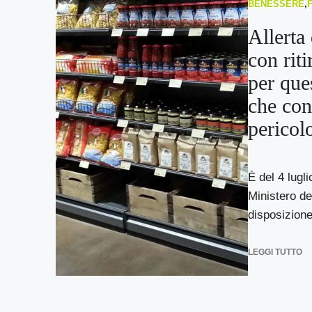
BENESSERE
,
Allerta
con rit
per que
che con
pericol
È del 4 lugli
Ministero de
disposizione
LEGGI TUTTO