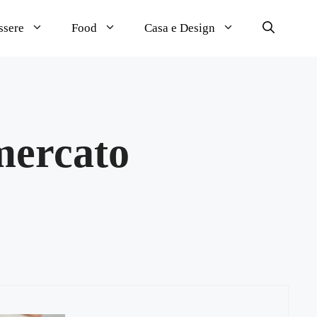
ssere
Food
Casa e Design
 mercato