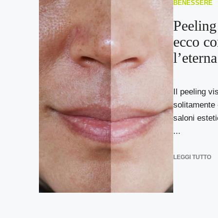
BENESSERE
Peeling 
ecco co
l’etern
Il peeling v
solitamente 
saloni esteti
...
LEGGI TUTTO