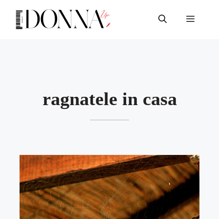
Vai
al
Menu
contenuto
ragnatele in casa