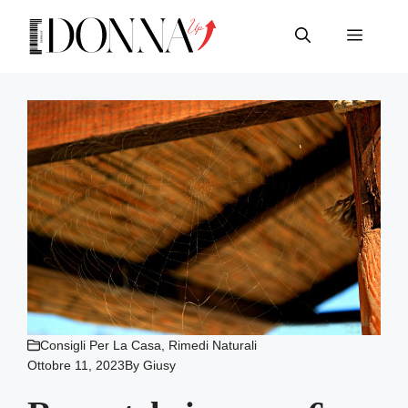
Vai
al
Menu
contenuto
Consigli Per La Casa
,
Rimedi Naturali
Ottobre 11, 2023
By
Giusy