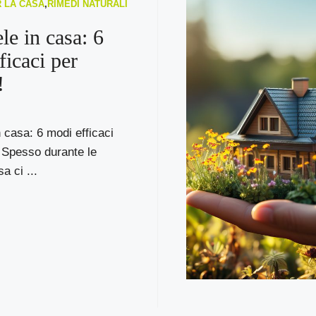
R LA CASA
,
RIMEDI NATURALI
le in casa: 6
ficaci per
!
 casa: 6 modi efficaci
! Spesso durante le
a ci ...