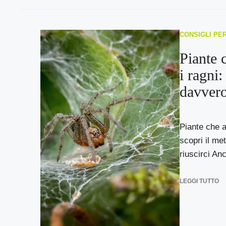
CONSIGLI PE
Piante 
i ragni
davver
Piante che a
scopri il me
riuscirci An
LEGGI TUTTO