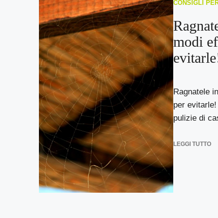
CONSIGLI PE
Ragnate
modi ef
evitarle
Ragnatele in
per evitarle
pulizie di cas
LEGGI TUTTO