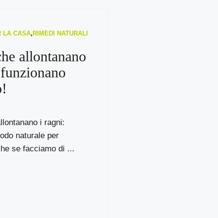
R LA CASA
,
RIMEDI NATURALI
che allontanano
: funzionano
o!
llontanano i ragni:
todo naturale per
che se facciamo di ...