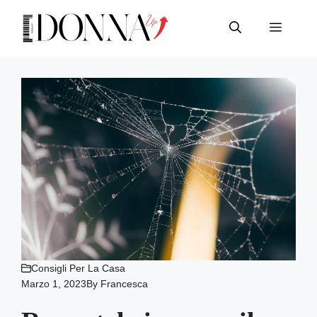
Vai
al
Menu
contenuto
Consigli Per La Casa
Marzo 1, 2023
By
Francesca