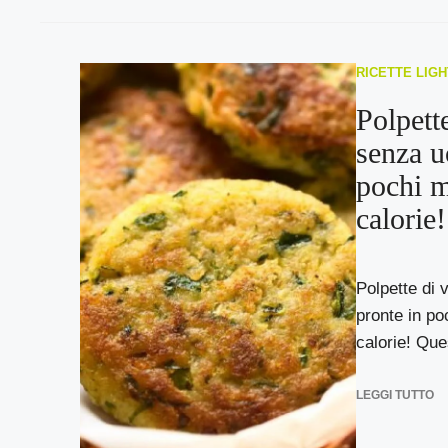
RICETTE LIGH
Polpett
senza u
pochi m
calorie!
Polpette di 
pronte in po
calorie! Que
LEGGI TUTTO