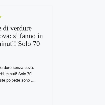
T
e di verdure
ova: si fanno in
inuti! Solo 70
verdure senza uova:
chi minuti! Solo 70
ste polpette sono ...