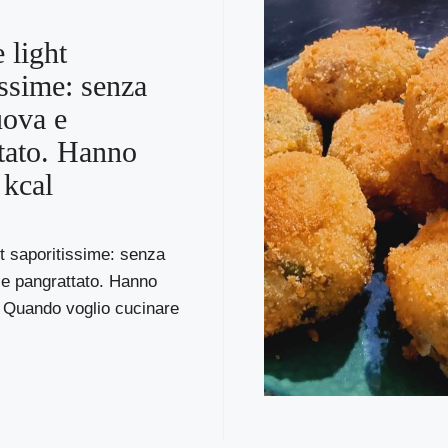
 light
issime: senza
uova e
tato. Hanno
 kcal
ht saporitissime: senza
 e pangrattato. Hanno
l Quando voglio cucinare