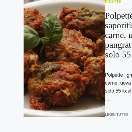
RICETTE
Polpette
saporit
carne, 
pangrat
solo 55
Polpette lig
carne, uova
solo 55 kca
...
LEGGI TUTTO