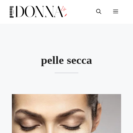
Vai
al
Menu
contenuto
pelle secca