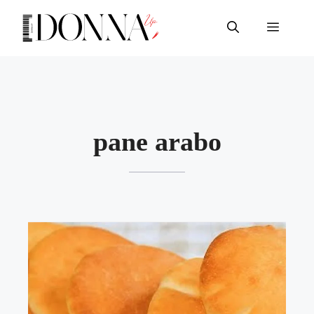
Vai
al
Menu
contenuto
pane arabo