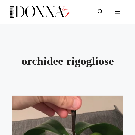
Vai
al
Menu
contenuto
orchidee rigogliose