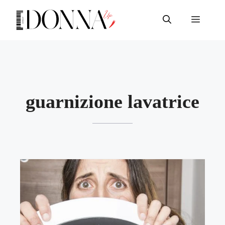
Vai
al
Menu
contenuto
guarnizione lavatrice