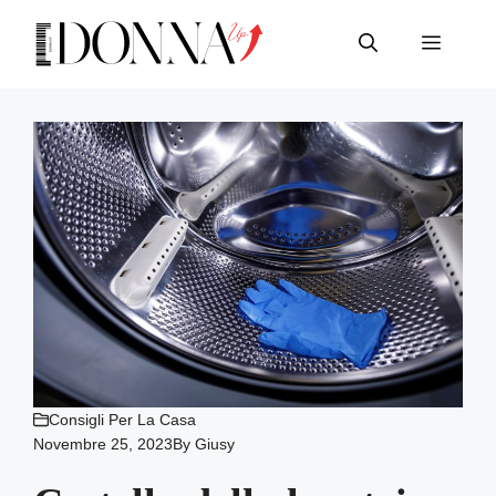
Vai
al
Menu
contenuto
Consigli Per La Casa
Novembre 25, 2023
By
Giusy