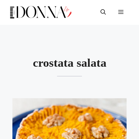
Vai
al
Menu
contenuto
crostata salata