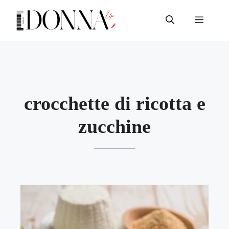
Vai
al
Menu
contenuto
crocchette di ricotta e
zucchine