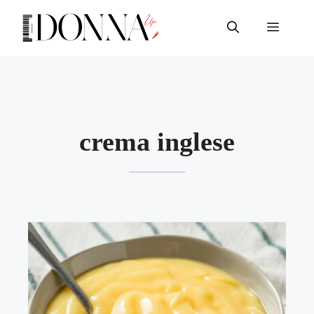
Vai
al
Menu
contenuto
crema inglese