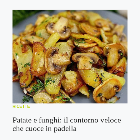
RICETTE
Patate e funghi: il contorno veloce
che cuoce in padella