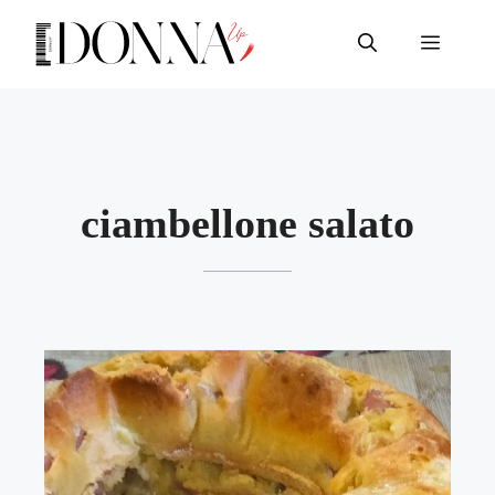
Vai
al
Menu
contenuto
ciambellone salato