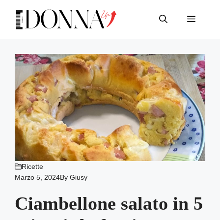
Vai
al
Menu
contenuto
Ricette
Marzo 5, 2024
By
Giusy
Ciambellone salato in 5