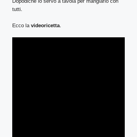
Dopodichè lo servo a tavola per mangiarlo con
tutti.
Ecco la
videoricetta
.