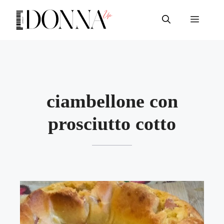
Vai
al
Menu
contenuto
ciambellone con
prosciutto cotto