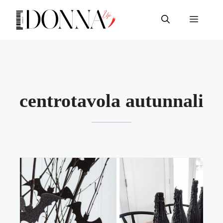
Vai
al
Menu
contenuto
centrotavola autunnali