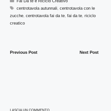
Categorie
Fai Da te e Riciclo Creativo
Tag
centrotavola autunnali
,
centrotavola con le
zucche
,
centrotavola fai da te
,
fai da te
,
riciclo
creatico
Previous Post
Next Post
LASCIA UN COMMENTO