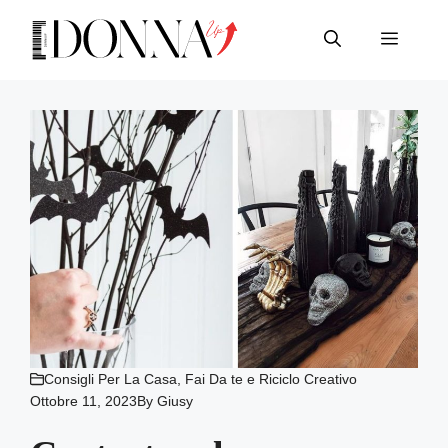
Vai
al
Menu
contenuto
Consigli Per La Casa
,
Fai Da te e Riciclo Creativo
Ottobre 11, 2023
By
Giusy