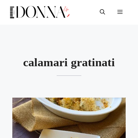
Vai
al
Menu
contenuto
calamari gratinati