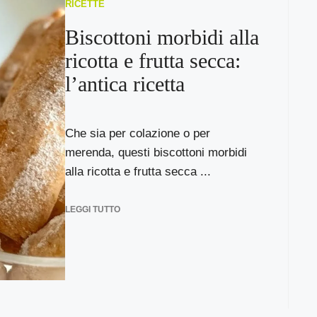
RICETTE
Biscottoni morbidi alla
ricotta e frutta secca:
l’antica ricetta
Che sia per colazione o per
merenda, questi biscottoni morbidi
alla ricotta e frutta secca ...
LEGGI TUTTO