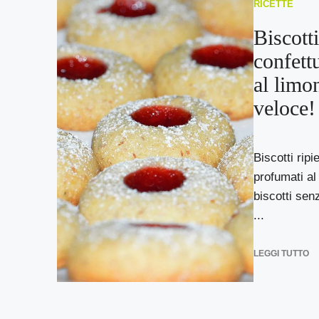
RICETTE
Biscotti
confett
al limon
veloce!
Biscotti ripi
profumati al 
biscotti sen
...
LEGGI TUTTO