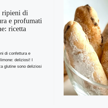
 ripieni di
ura e profumati
e: ricetta
eni di confettura e
limone: deliziosi! I
za glutine sono deliziosi