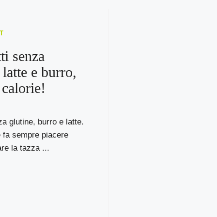
T
ti senza
 latte e burro,
 calorie!
a glutine, burro e latte.
tè fa sempre piacere
e la tazza ...