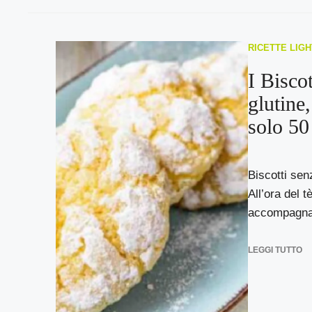
RICETTE LIGH
I Biscot
glutine,
solo 50
Biscotti senz
All’ora del 
accompagnar
LEGGI TUTTO