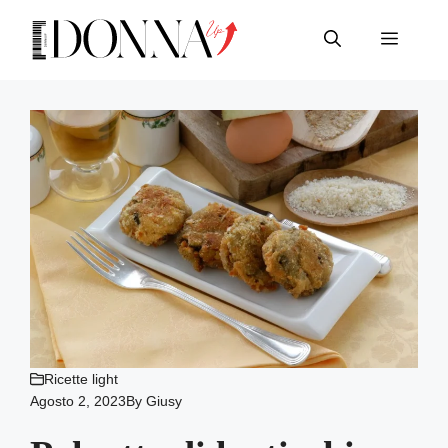
Vai
al
Menu
contenuto
Ricette light
Agosto 2, 2023
By
Giusy