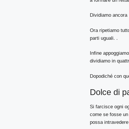
a formare un retta
Dividiamo ancora i
Ora ripetiamo tutt
parti uguali. .
Infine appoggiamo g
dividiamo in quatt
Dopodiché con que
Dolce di p
Si farcisce ogni o
come se fosse un t
possa intravedere