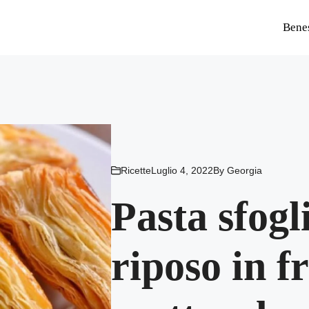
Bene
Ricette
Luglio 4, 2022
By
Georgia
Pasta sfogl
riposo in f