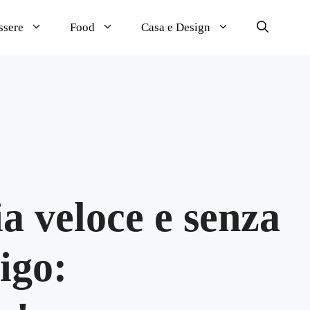
ssere
Food
Casa e Design
ia veloce e senza
rigo: