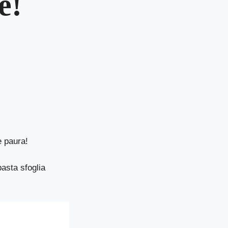
e!
e paura!
pasta sfoglia