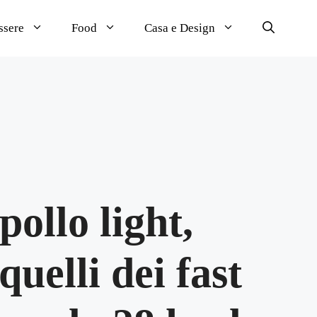
ssere
Food
Casa e Design
pollo light,
quelli dei fast