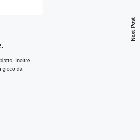
Next Post
e.
iatto. Inoltre
n gioco da