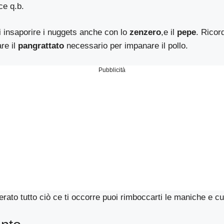
ce q.b.
i insaporire i nuggets anche con lo
zenzero
,e il
pepe
. Ricor
are il
pangrattato
necessario per impanare il pollo.
Pubblicità
rato tutto ciò ce ti occorre puoi rimboccarti le maniche e cu