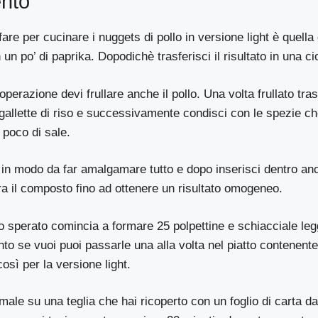
nto
re per cucinare i nuggets di pollo in versione light è quella d
n un po’ di paprika. Dopodichè trasferisci il risultato in una ci
erazione devi frullare anche il pollo. Una volta frullato trasf
e gallette di riso e successivamente condisci con le spezie c
 poco di sale.
in modo da far amalgamare tutto e dopo inserisci dentro anc
a il composto fino ad ottenere un risultato omogeneo.
ato sperato comincia a formare 25 polpettine e schiacciale le
to se vuoi puoi passarle una alla volta nel piatto contenente 
osì per la versione light.
male su una teglia che hai ricoperto con un foglio di carta da