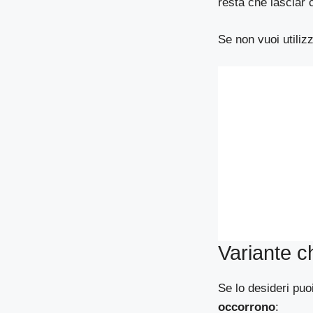
resta che lasciar 
Se non vuoi utilizz
Variante c
Se lo desideri puo
occorrono
: