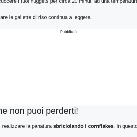
cuocere i tuoi nuggets per circa 20 minuti ad una temperatura
are le gallette di riso continua a leggere.
Pubblicità
he non puoi perderti!
i realizzare la panatura
sbriciolando i cornflakes
. In quest