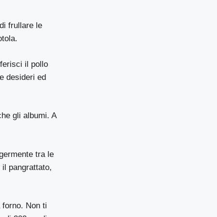
i frullare le
otola.
erisci il pollo
he desideri ed
he gli albumi. A
ggermente tra le
il pangrattato,
 forno. Non ti