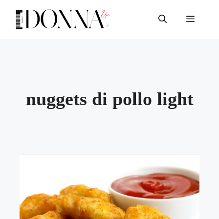
Vai
al
Menu
contenuto
nuggets di pollo light