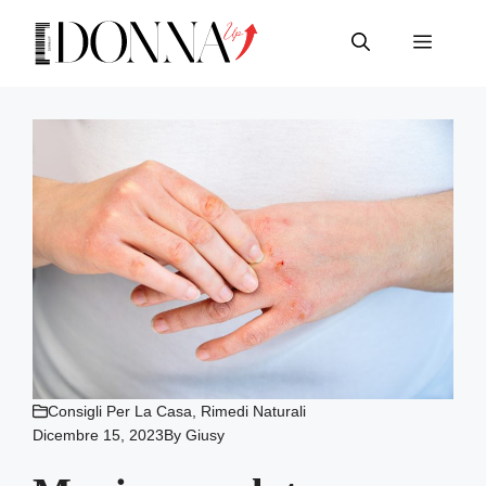
Vai
al
Menu
contenuto
Consigli Per La Casa
,
Rimedi Naturali
Dicembre 15, 2023
By
Giusy