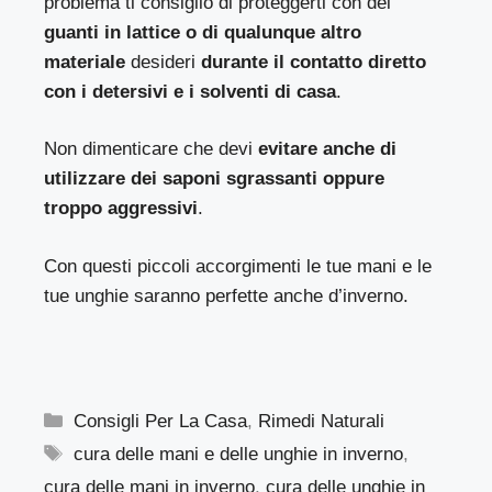
problema ti consiglio di proteggerti con dei
guanti in lattice o di qualunque altro
materiale
desideri
durante il contatto diretto
con i detersivi e i solventi di casa
.
Non dimenticare che devi
evitare anche di
utilizzare dei saponi sgrassanti oppure
troppo aggressivi
.
Con questi piccoli accorgimenti le tue mani e le
tue unghie saranno perfette anche d’inverno.
Categorie
Consigli Per La Casa
,
Rimedi Naturali
Tag
cura delle mani e delle unghie in inverno
,
cura delle mani in inverno
,
cura delle unghie in