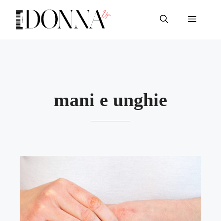
Vai
al
Menu
contenuto
mani e unghie