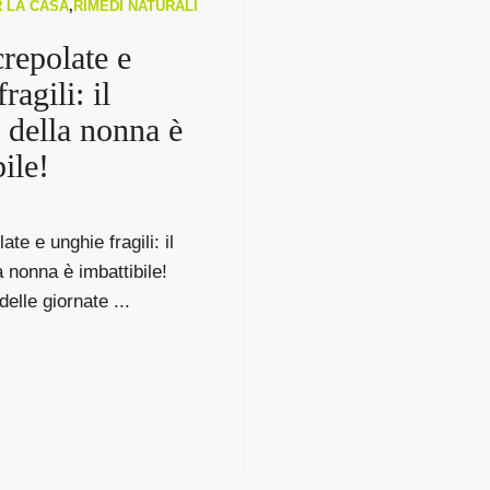
R LA CASA
,
RIMEDI NATURALI
repolate e
ragili: il
 della nonna è
ile!
te e unghie fragili: il
a nonna è imbattibile!
delle giornate ...