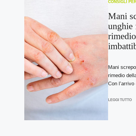
CONSIGLI PE
Mani sc
unghie f
rimedio
imbattib
Mani screpola
rimedio dell
Con l’arrivo 
LEGGI TUTTO