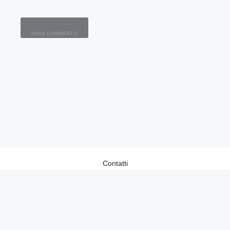
Contatti
Home
Lavora con Noi
Privacy Policy
Redazione