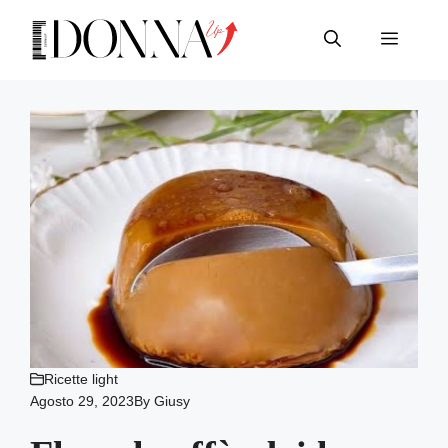
Vai
al
Menu
contenuto
Ricette light
Agosto 29, 2023
By
Giusy