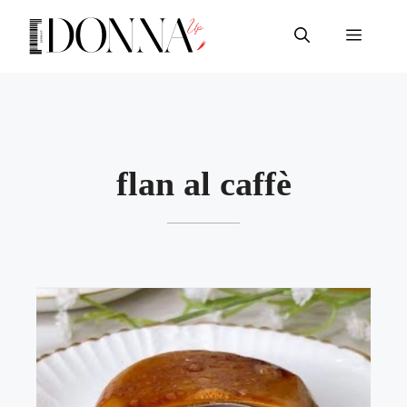
Vai
al
Menu
contenuto
flan al caffè