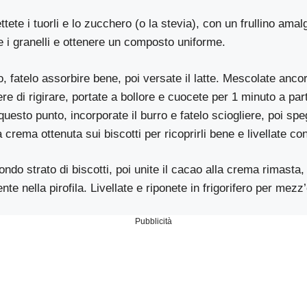
tete i tuorli e lo zucchero (o la stevia), con un frullino ama
 i granelli e ottenere un composto uniforme.
, fatelo assorbire bene, poi versate il latte. Mescolate anco
e di rigirare, portate a bollore e cuocete per 1 minuto a part
 questo punto, incorporate il burro e fatelo sciogliere, poi spe
 crema ottenuta sui biscotti per ricoprirli bene e livellate con
ndo strato di biscotti, poi unite il cacao alla crema rimasta,
te nella pirofila. Livellate e riponete in frigorifero per mezz
Pubblicità