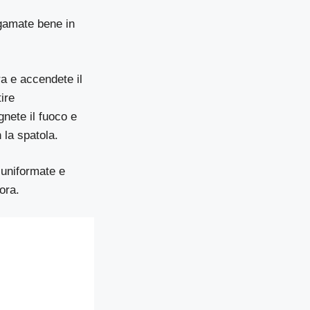
lgamate bene in
ra e accendete il
ire
gnete il fuoco e
 la spatola.
 uniformate e
’ora.