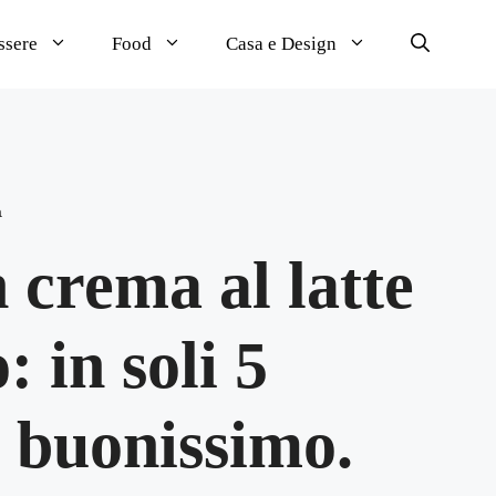
ssere
Food
Casa e Design
a
 crema al latte
: in soli 5
è buonissimo.