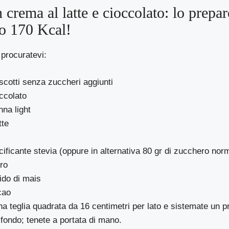
 crema al latte e cioccolato: lo prepar
lo 170 Kcal!
 procuratevi:
iscotti senza zuccheri aggiunti
occolato
nna light
tte
lcificante stevia (oppure in alternativa 80 gr di zucchero nor
rro
ido di mais
cao
a teglia quadrata da 16 centimetri per lato e sistemate un pr
l fondo; tenete a portata di mano.