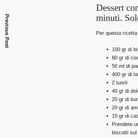
Dessert con
minuti. So
Previous Post
Per questa ricetta
100 gr di b
80 gr di ci
50 ml di pa
400 gr di la
2 tuorli
40 gr di do
20 gr di bu
20 gr di am
15 gr di ca
Prendete un
biscotti su