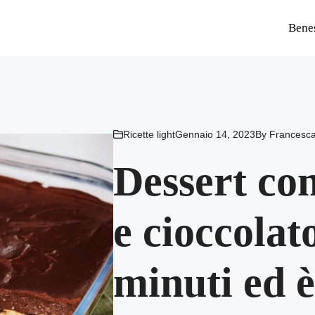
Bene
Ricette light
Gennaio 14, 2023
By
Francesc
Dessert con
e cioccolato
minuti ed 