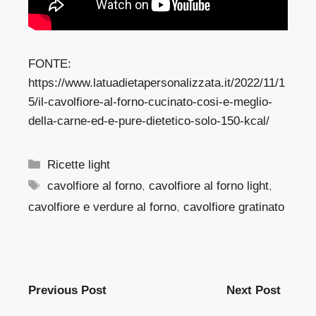
FONTE:
https://www.latuadietapersonalizzata.it/2022/11/1
5/il-cavolfiore-al-forno-cucinato-cosi-e-meglio-
della-carne-ed-e-pure-dietetico-solo-150-kcal/
Categorie
Ricette light
Tag
cavolfiore al forno
,
cavolfiore al forno light
,
cavolfiore e verdure al forno
,
cavolfiore gratinato
Previous Post
Next Post