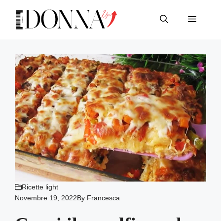
Vai
al
Menu
contenuto
Ricette light
Novembre 19, 2022
By
Francesca