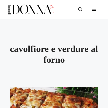
Vai
al
Menu
contenuto
cavolfiore e verdure al
forno