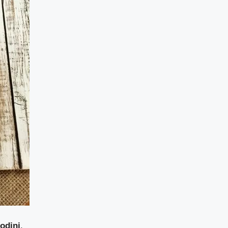
iodini
.