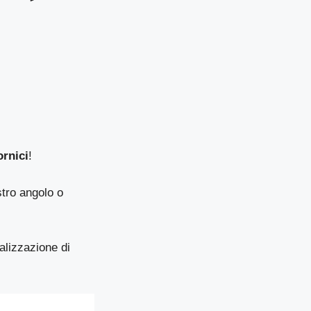
ornici
!
stro angolo o
alizzazione di