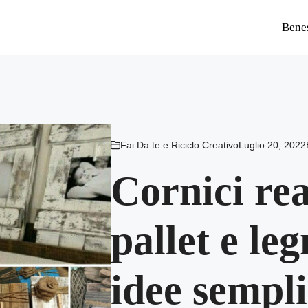
Bene
Fai Da te e Riciclo Creativo
Luglio 20, 2022
Cornici rea
pallet e le
idee semplic