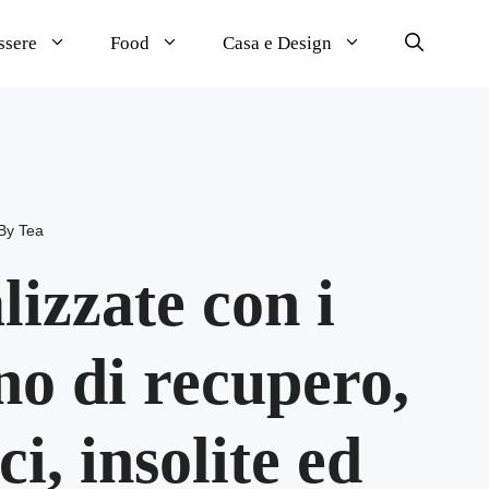
ssere
Food
Casa e Design
By
Tea
lizzate con i
gno di recupero,
i, insolite ed