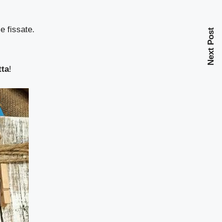
e fissate.
Next Post
tta
!