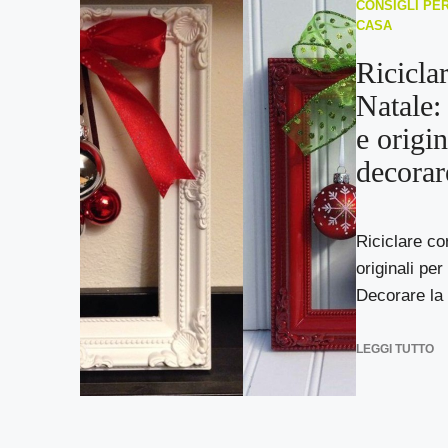
CONSIGLI PER
CASA
Riciclar
Natale: 
e origin
decorar
Riciclare cor
originali per
Decorare la t
LEGGI TUTTO