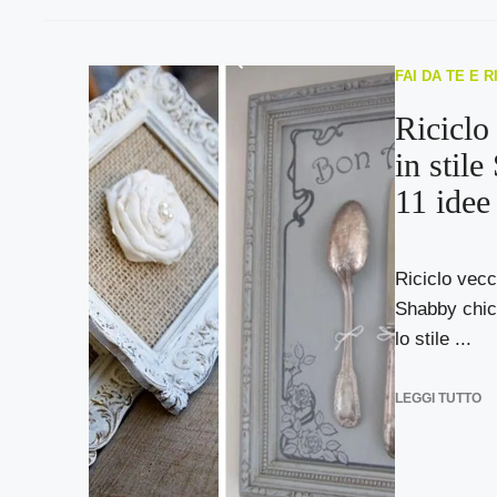
FAI DA TE E 
Riciclo
in stil
11 idee 
Riciclo vecch
Shabby chic:
lo stile ...
LEGGI TUTTO