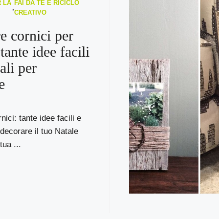
 LA
FAI DA TE E RICICLO
,
CREATIVO
e cornici per
tante idee facili
ali per
e
nici: tante idee facili e
 decorare il tuo Natale
ua ...