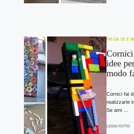
FAI DA TE E 
Cornici 
idee per
modo fa
Cornici fai d
realizzarle 
Se ami ...
LEGGI TUTTO