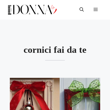
Vai
al
Menu
contenuto
cornici fai da te