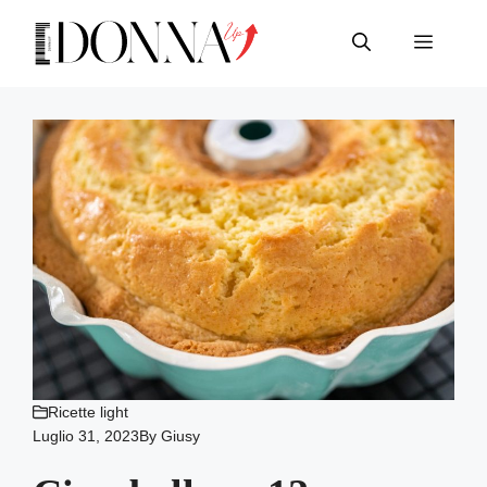
Vai
al
Menu
contenuto
Ricette light
Luglio 31, 2023
By
Giusy