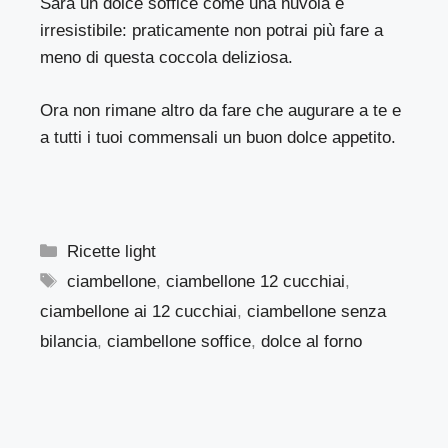
Sarà un dolce soffice come una nuvola e
irresistibile: praticamente non potrai più fare a
meno di questa coccola deliziosa.
Ora non rimane altro da fare che augurare a te e
a tutti i tuoi commensali un buon dolce appetito.
Categorie
Ricette light
Tag
ciambellone
,
ciambellone 12 cucchiai
,
ciambellone ai 12 cucchiai
,
ciambellone senza
bilancia
,
ciambellone soffice
,
dolce al forno