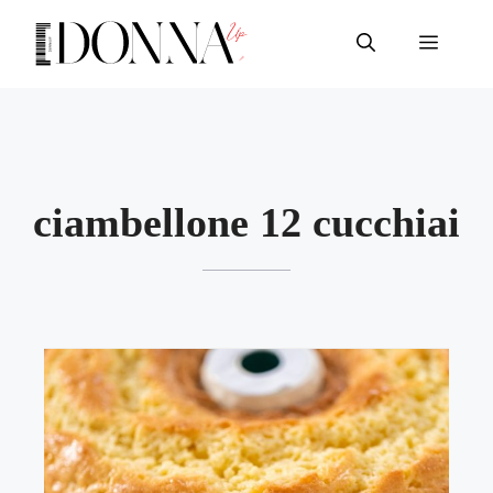
Vai
al
Menu
contenuto
ciambellone 12 cucchiai