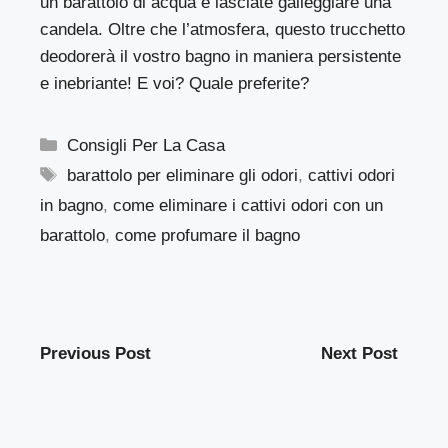
un barattolo di acqua e lasciate galleggiare una
candela. Oltre che l’atmosfera, questo trucchetto
deodorerà il vostro bagno in maniera persistente
e inebriante! E voi? Quale preferite?
Categorie
Consigli Per La Casa
Tag
barattolo per eliminare gli odori
,
cattivi odori
in bagno
,
come eliminare i cattivi odori con un
barattolo
,
come profumare il bagno
Previous Post
Next Post